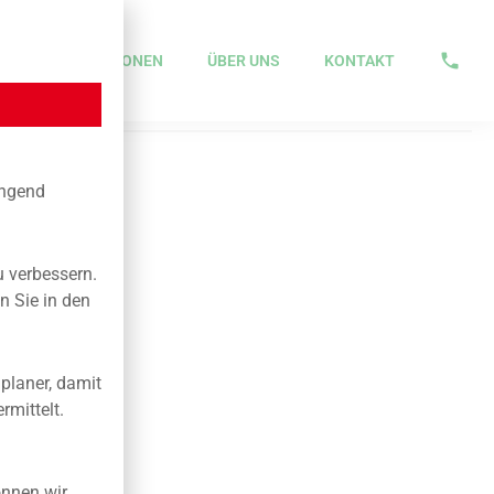
N
IMPRESSIONEN
ÜBER UNS
KONTAKT
LD
ingend
u verbessern.
n Sie in den
planer, damit
rmittelt.
nnen wir