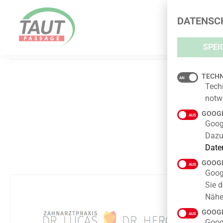
ZAHNARZTPRAXIS FR. DR. LU
DATENSC
SPEI
Z
TECHN
Tech
notw
GOOGL
Googl
Dazu
Date
GOOGL
Goog
Sie d
Nähe
GOOGL
Goog