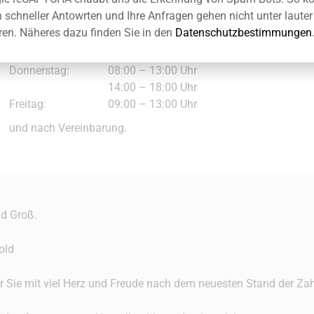
Dienstag
09:00 – 13:00 Uhr
n schneller Antowrten und Ihre Anfragen gehen nicht unter laut
14:00 – 19:00 Uhr
ren. Näheres dazu finden Sie in den
Datenschutzbestimmungen
Mittwoch:
09:00 – 13:00 Uhr
14:00 – 19:00 Uhr
Donnerstag:
08:00 – 13:00 Uhr
14:00 – 18:00 Uhr
Freitag:
09:00 – 13:00 Uhr
und nach Vereinbarung.
nd Groß.
old
r Sie mit viel Herz und Freude nach dem neuesten Stand der Za