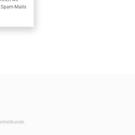
er Spam-Mails
.
hnheilkunde.