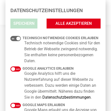
DATENSCHUTZEINSTELLUNGEN
SPEICHERN
ALLE AKZEPTIEREN
TECHNISCH NOTWENDIGE COOKIES ERLAUBEN
WM-GEWINNSPIEL 2026 IN DER TAUT
Technisch notwendige Cookies sind für den
PASSAGE: MITFIEBERN, TIPPEN UND
Betrieb der Webseite zwingend notwendig.
GEWINNEN!
Sie enthalten keine personenbezogenen
Daten.
Die Fußball-Weltmeisterschaft 2026 steht vor der Tür –
GOOGLE ANALYTICS ERLAUBEN
und in der TAUT PASSAGE wird mitgefiebert! Wer die
Google Analytics hilft uns die
besten Fußballkenntnisse hat oder einfach das richtige
Nutzererfahrung auf dieser Webseite zu
Gespür für die großen Momente besitzt, kann jetzt
verbessern. Dazu werden einige Daten an
attraktive Preise gewinnen.
Google übermittelt. Näheres dazu finden
Sie in den
Datenschutzbestimmungen
.
Tippen Sie den zukünftigen Weltmeister und den
GOOGLE MAPS ERLAUBEN
Torschützenkönig der FIFA Fußball-Weltmeisterschaft
Google Maps erlaubt uns die Anzeige von