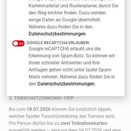
2026 und sichern Sie sich die Chance auf einen von
Kartenmaterial und Routenplaner, damit Sie
drei tollen Gewinnen.
den Weg leichter finden. Dazu werden
einige Daten an Google übermittelt.
SO FUNKTIONIERT'S
Näheres dazu finden Sie in den
Datenschutzbestimmungen
.
Das Gewinnspiel besteht aus zwei Tipp-Runden:
GOOGLE RECAPTCHA ERLAUBEN
Google reCAPTCHA erlaubt uns die
Erkennung von Spam-Bots. So können wir
1. WELTMEISTER-TIPP
Ihnen schneller Antowrten und Ihre
Bis zum
04.07.2026
können Sie Ihren Tipp abgeben,
Anfragen gehen nicht unter lauter Spam-
welches Land die FIFA Fußball-Weltmeisterschaft 2026
Mails verloren. Näheres dazu finden Sie in
gewinnt.
den
Datenschutzbestimmungen
.
2. TORSCHÜTZENKÖNIG-TIPP
Bis zum
18.07.2026
können Sie zusätzlich tippen,
welcher Spieler Torschützenkönig des Turniers wird.
Pro Person dürfen bis zu
zwei Teilnahmekarten
ausgefüllt werden – eine vor dem 04.07.2026 und eine