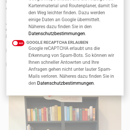
neues Bild im Angebot. Also halten wir es mit Walt Disney
Kartenmaterial und Routenplaner, damit Sie
der da sagte:
den Weg leichter finden. Dazu werden
einige Daten an Google übermittelt.
„Es gibt mehr Schätze in Büchern als Piratenbeute auf
Näheres dazu finden Sie in den
der Schatzinsel… und das Beste ist, du kannst diesen
Datenschutzbestimmungen
.
Reichtum jeden Tag deines Lebens genießen.“
GOOGLE RECAPTCHA ERLAUBEN
Google reCAPTCHA erlaubt uns die
Herzlichst Ihre
Erkennung von Spam-Bots. So können wir
Ihnen schneller Antowrten und Ihre
Heidi Quilitzsch
Anfragen gehen nicht unter lauter Spam-
Mails verloren. Näheres dazu finden Sie in
den
Datenschutzbestimmungen
.