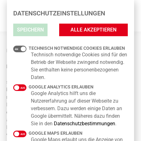
DATENSCHUTZEINSTELLUNGEN
SPEICHERN
ALLE AKZEPTIEREN
TECHNISCH NOTWENDIGE COOKIES ERLAUBEN
UNSERE BÜCHERECKE
Technisch notwendige Cookies sind für den
Betrieb der Webseite zwingend notwendig.
Liebe Kunden und Besucher,
Sie enthalten keine personenbezogenen
Daten.
seit geraumer Zeit bieten wir Ihnen einen ganz
GOOGLE ANALYTICS ERLAUBEN
besonderen Service: Jeder der Bücher liebt, darf in dem
Google Analytics hilft uns die
neu installierten Bücherregal (links von der Drogerie
Nutzererfahrung auf dieser Webseite zu
Rossmann) stöbern, ausborgen – zurückbringen oder
verbessern. Dazu werden einige Daten an
durch andere Bücher ersetzen. Was zunächst als Versuch
Google übermittelt. Näheres dazu finden
angedacht war, gehört mittlerweile fest zum Center-Alltag.
Sie in den
Datenschutzbestimmungen
.
Die Resonanz ist einfach großartig! Es lohnt sich ständig
GOOGLE MAPS ERLAUBEN
vorbei zu schauen, denn nahezu täglich bietet sich ein
Google Maps erlaubt uns die Anzeige von