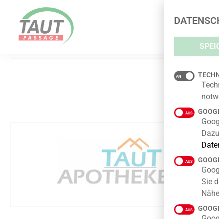
TAUT-APOTHEKE
DATENSC
SPEI
TECHN
Tech
notw
GOOGL
Googl
Dazu
Date
GOOGL
Goog
Sie d
Nähe
GOOGL
Goog