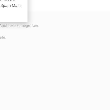
er Spam-Mails
.
t-Apotheke zu begrüßen.
eln.