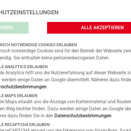
HUTZEINSTELLUNGEN
HOME
AKTUELLES
GESCHÄFTE
CENTERPLA
CHERN
ALLE AKZEPTIEREN
TAUT-APOTHEKE
ISCH NOTWENDIGE COOKIES ERLAUBEN
nisch notwendige Cookies sind für den Betrieb der Webseite zw
endig. Sie enthalten keine personenbezogenen Daten.
E ANALYTICS ERLAUBEN
KONTAKT
e Analytics hilft uns die Nutzererfahrung auf dieser Webseite z
 werden einige Daten an Google übermittelt. Näheres dazu finde
Telefon: 030 6789 1257
nschutzbestimmungen
.
Telefax: 030 6789 1258
www.taut-apotheke-berlin.de/
E MAPS ERLAUBEN
le Maps erlaubt uns die Anzeige von Kartenmaterial und Routen
ÖFFNUNGSZEITEN
en Weg leichter finden. Dazu werden einige Daten an Google übe
res dazu finden Sie in den
Datenschutzbestimmungen
.
Montag – Freitag:
08:00 – 20:00 Uhr
E RECAPTCHA ERLAUBEN
Samstag:
09:00 – 16:00 Uhr
le reCAPTCHA erlaubt uns die Erkennung von Spam-Bots. So kö