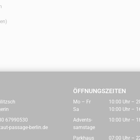
n
gen)
ÖFFNUNGSZEITEN
ilitzsch
Mo – Fr
10:00 Uhr – 2
erin
Sa
10:00 Uhr – 1
30 67990530
Advents­
10:00 Uhr – 1
aut-passage-berlin.de
samstage
Parkhaus
07:00 Uhr – 2