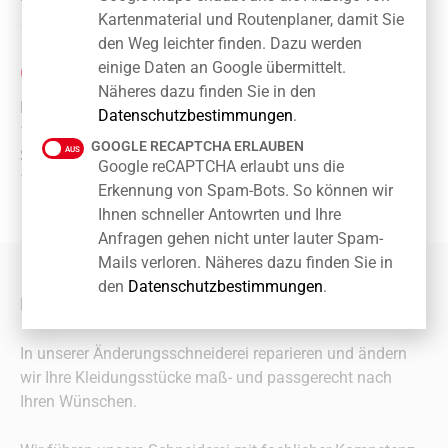
Kartenmaterial und Routenplaner, damit Sie
Mobil: 0173 2742 134
den Weg leichter finden. Dazu werden
einige Daten an Google übermittelt.
ÖFFNUNGSZEITEN
Näheres dazu finden Sie in den
Montag – Freitag:
Datenschutzbestimmungen
.
10:00 – 20:00 Uhr
GOOGLE RECAPTCHA ERLAUBEN
Samstag:
Google reCAPTCHA erlaubt uns die
10:00 – 16:00 Uhr
Erkennung von Spam-Bots. So können wir
Ihnen schneller Antowrten und Ihre
Anfragen gehen nicht unter lauter Spam-
Mails verloren. Näheres dazu finden Sie in
den
Datenschutzbestimmungen
.
Liebe Kundinnen und Kunden!
In unserer Änderungsschneiderei reparieren und ändern
wir Ihre Kleidungsstücke maß- und passgerecht nach
Ihren Wünschen.