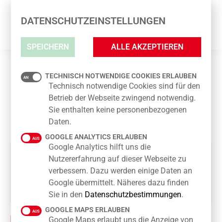
SCHNEIDER ATELIER IN DER TAUT
DATENSCHUTZEINSTELLUNGEN
PASSAGE
SPEICHERN
ALLE AKZEPTIEREN
SCHNEIDER ATELIER IN DER TAUT
TECHNISCH NOTWENDIGE COOKIES ERLAUBEN
PASSAGE
Technisch notwendige Cookies sind für den
Betrieb der Webseite zwingend notwendig.
Sie enthalten keine personenbezogenen
Daten.
GOOGLE ANALYTICS ERLAUBEN
Google Analytics hilft uns die
Nutzererfahrung auf dieser Webseite zu
verbessern. Dazu werden einige Daten an
Google übermittelt. Näheres dazu finden
Sie in den
Datenschutzbestimmungen
.
GOOGLE MAPS ERLAUBEN
KONTAKT
Google Maps erlaubt uns die Anzeige von