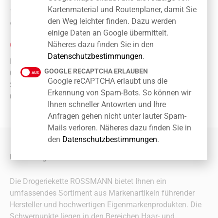
Kartenmaterial und Routenplaner, damit Sie
Telefon: 030 67 89 13 37
den Weg leichter finden. Dazu werden
Web: www.rossmann.de
einige Daten an Google übermittelt.
ÖFFNUNGSZEITEN
Näheres dazu finden Sie in den
Datenschutzbestimmungen
.
Montag – Freitag:
GOOGLE RECAPTCHA ERLAUBEN
08:00 – 20:00 Uhr
Google reCAPTCHA erlaubt uns die
Samstag:
Erkennung von Spam-Bots. So können wir
08:00 – 18:00 Uhr
Ihnen schneller Antowrten und Ihre
Anfragen gehen nicht unter lauter Spam-
Mails verloren. Näheres dazu finden Sie in
den
Datenschutzbestimmungen
.
Unser Angebot für Sie
Die Drogeriekette ROSSMANN bietet Ihnen ein
umfassendes Sortiment aus Markenartikeln führender
Hersteller und hochwertigen Eigenmarkenprodukten. Die
Schwerpunkte liegen in den Bereichen Haar- und