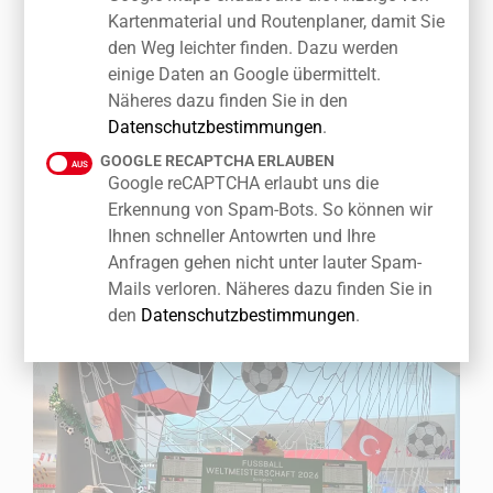
Tipp auf den Weltmeister und den Torschützenkönig
Kartenmaterial und Routenplaner, damit Sie
ab. Mit etwas Glück warten attraktive Grillabende im
den Weg leichter finden. Dazu werden
Wert von bis zu 200 € auf die Gewinner.
einige Daten an Google übermittelt.
Näheres dazu finden Sie in den
Wir wünschen allen Fußballfans eine spannende WM
Datenschutzbestimmungen
.
und viel Spaß beim Mitfiebern!
GOOGLE RECAPTCHA ERLAUBEN
Google reCAPTCHA erlaubt uns die
Erkennung von Spam-Bots. So können wir
Ihnen schneller Antowrten und Ihre
Anfragen gehen nicht unter lauter Spam-
Mails verloren. Näheres dazu finden Sie in
den
Datenschutzbestimmungen
.