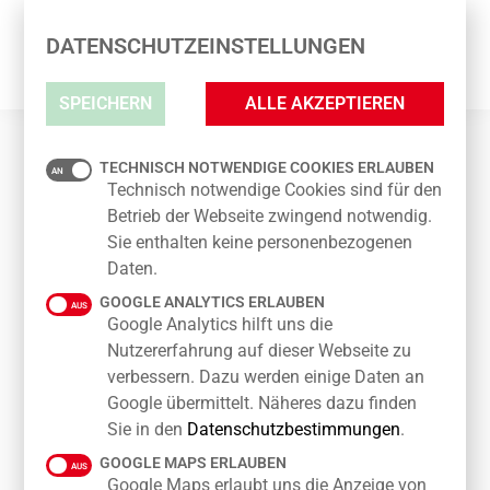
DATENSCHUTZEINSTELLUNGEN
SPEICHERN
ALLE AKZEPTIEREN
TECHNISCH NOTWENDIGE COOKIES ERLAUBEN
FUSSBALLFIEBER IN DER TAUT PASSAGE
Technisch notwendige Cookies sind für den
Betrieb der Webseite zwingend notwendig.
Sie enthalten keine personenbezogenen
Daten.
Die Vorfreude auf die FIFA Fußball-Weltmeisterschaft
2026 steigt – und auch in der TAUT PASSAGE ist das
GOOGLE ANALYTICS ERLAUBEN
WM-Fieber angekommen! Mit passender
Google Analytics hilft uns die
Fußballdekoration, vielen sportlichen Highlights und
Nutzererfahrung auf dieser Webseite zu
unserem WM-Gewinnspiel sorgen wir für die richtige
verbessern. Dazu werden einige Daten an
Turnierstimmung.
Google übermittelt. Näheres dazu finden
Sie in den
Datenschutzbestimmungen
.
Besuchen Sie die TAUT PASSAGE, entdecken Sie die
GOOGLE MAPS ERLAUBEN
liebevoll gestaltete Fußballwelt und geben Sie Ihren
Google Maps erlaubt uns die Anzeige von