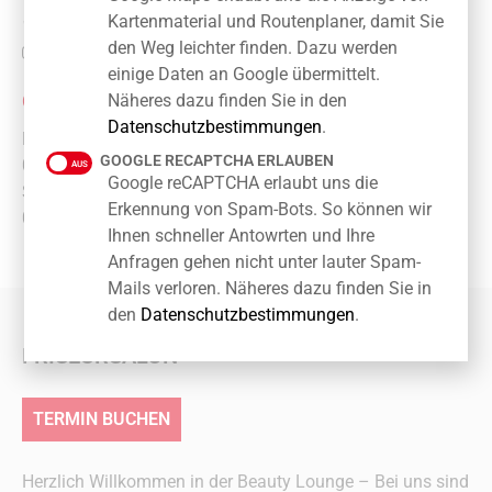
Kartenmaterial und Routenplaner, damit Sie
Telefon: 030 6789 1535
den Weg leichter finden. Dazu werden
Beautylounge_Gruenau
einige Daten an Google übermittelt.
ÖFFNUNGSZEITEN
Näheres dazu finden Sie in den
Datenschutzbestimmungen
.
Montag – Freitag:
GOOGLE RECAPTCHA ERLAUBEN
08:30 – 18:00 Uhr
Google reCAPTCHA erlaubt uns die
Samstag:
Erkennung von Spam-Bots. So können wir
09:00 – 16:00 Uhr
Ihnen schneller Antowrten und Ihre
Anfragen gehen nicht unter lauter Spam-
Mails verloren. Näheres dazu finden Sie in
den
Datenschutzbestimmungen
.
FRISEURSALON
TERMIN BUCHEN
Herzlich Willkommen in der Beauty Lounge – Bei uns sind